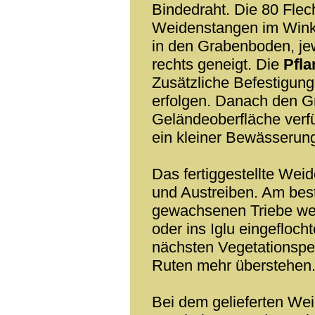
Bindedraht. Die 80 Flec
Weidenstangen im Winkel
in den Grabenboden, jew
rechts geneigt. Die
Pfla
Zusätzliche Befestigung
erfolgen. Danach den G
Geländeoberfläche verfü
ein kleiner Bewässerun
Das fertiggestellte Wei
und Austreiben. Am best
gewachsenen Triebe wer
oder ins Iglu eingefloch
nächsten Vegetationsper
Ruten mehr überstehen
Bei dem gelieferten Wei